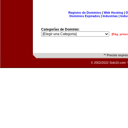
Registro de Dominios
|
Web Hosting
|
D
Dominios Expirados
|
Industrias
|
Indu
Categorías de Dominio:
[Pág. princi
** Precios expre
© 2002/2022 Solo10.com