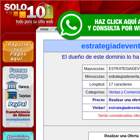
estrategiadeven
El dueño de este dominio lo ha
Mayusculas:
ESTRATEGIADEV
Minusculas:
estrategiadevent
Longitud:
17 caracteres
Categorias:
Ventas y Comercia
Precio:
Realizar una ofer
Visitar!
estrategiadeven
Serán consideradas ofer
Realizar una Oferta