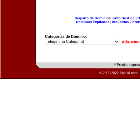
Registro de Dominios
|
Web Hosting
|
D
Dominios Expirados
|
Industrias
|
Indu
Categorías de Dominio:
[Pág. princi
** Precios expre
© 2002/2022 Solo10.com