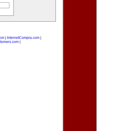
com
|
InternetCompra.com
|
stomers.com
|