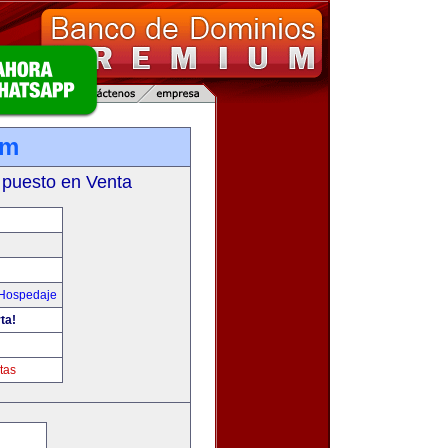
om
 puesto en Venta
 Hospedaje
ta!
tas