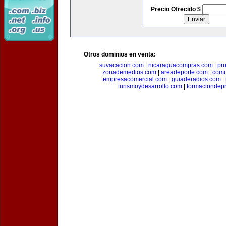
Precio Ofrecido $
Otros dominios en venta:
suvacacion.com
|
nicaraguacompras.com
|
pr
zonademedios.com
|
areadeporte.com
|
comu
empresacomercial.com
|
guiaderadios.com
|
turismoydesarrollo.com
|
formaciondepr