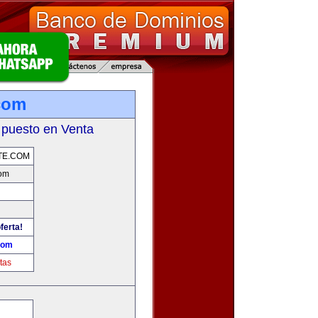
com
 puesto en Venta
TE.COM
com
ferta!
com
tas