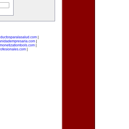
uductosparalasalud.com
|
nidadempresaria.com
|
monetizationtools.com
|
ofesionales.com
|