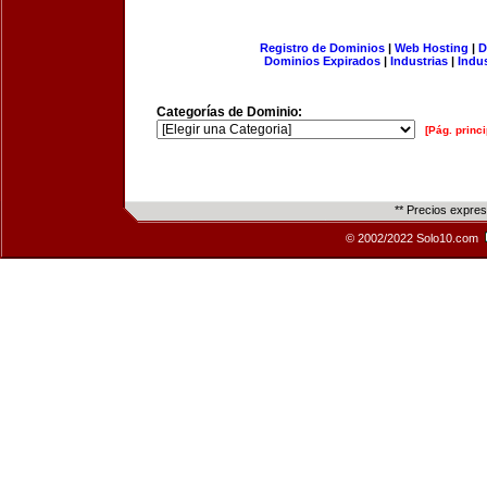
Registro de Dominios
|
Web Hosting
|
D
Dominios Expirados
|
Industrias
|
Indu
Categorías de Dominio:
[Pág. princi
** Precios expre
© 2002/2022 Solo10.com