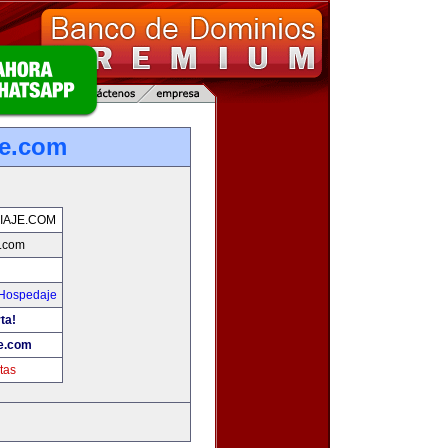
je.com
IAJE.COM
e.com
 Hospedaje
ta!
je.com
tas