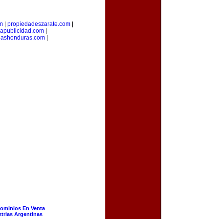
om
|
propiedadeszarate.com
|
iapublicidad.com
|
riashonduras.com
|
ominios En Venta
strias Argentinas