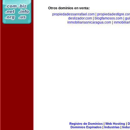
Otros dominios en venta:
propiedadessanrafael.com
|
propiedadestigre.c
deslizador.com
|
blogfamosos.com
|
gu
inmobiliariasnicaragua.com
|
inmobilia
Registro de Dominios
|
Web Hosting
|
D
Dominios Expirados
|
Industrias
|
Indu