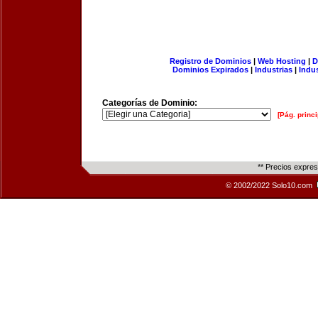
Registro de Dominios
|
Web Hosting
|
D
Dominios Expirados
|
Industrias
|
Indu
Categorías de Dominio:
[Pág. princi
** Precios expre
© 2002/2022 Solo10.com