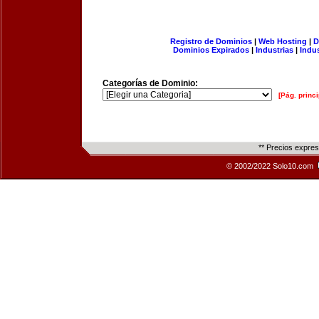
Registro de Dominios
|
Web Hosting
|
D
Dominios Expirados
|
Industrias
|
Indu
Categorías de Dominio:
[Pág. princi
** Precios expre
© 2002/2022 Solo10.com