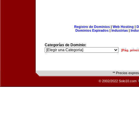
Registro de Dominios
|
Web Hosting
|
D
Dominios Expirados
|
Industrias
|
Indu
Categorías de Dominio:
[Pág. princi
** Precios expre
© 2002/2022 Solo10.com