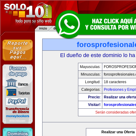
forosprofesiona
El dueño de este dominio lo ha
Mayusculas:
FOROSPROFESIO
Minusculas:
forosprofesionales
Longitud:
18 caracteres
Categorias:
Profesiones y Emp
Precio:
Realizar una oferta
Visitar!
forosprofesionale
Serán consideradas ofer
Realizar una Oferta