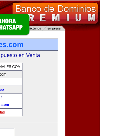
les.com
 puesto en Venta
NALES.COM
.com
leo
!
s.com
tas