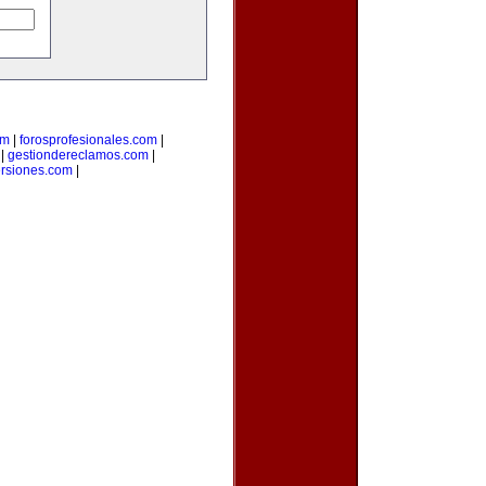
om
|
forosprofesionales.com
|
|
gestiondereclamos.com
|
ersiones.com
|