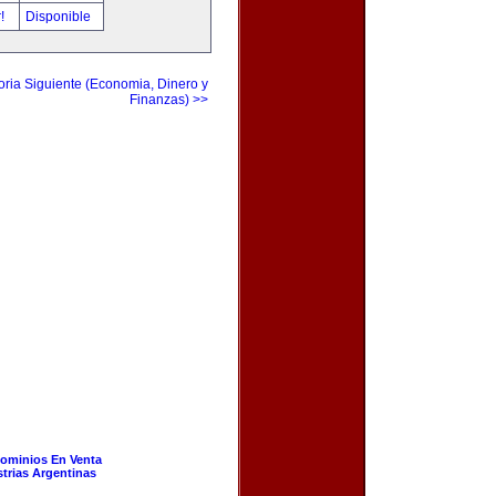
r!
Disponible
ria Siguiente (Economia, Dinero y
Finanzas) >>
ominios En Venta
strias Argentinas