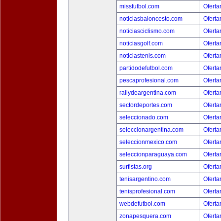
missfutbol.com
Oferta
noticiasbaloncesto.com
Oferta
noticiasciclismo.com
Oferta
noticiasgolf.com
Oferta
noticiastenis.com
Oferta
partidodefutbol.com
Oferta
pescaprofesional.com
Oferta
rallydeargentina.com
Oferta
sectordeportes.com
Oferta
seleccionado.com
Oferta
seleccionargentina.com
Oferta
seleccionmexico.com
Oferta
seleccionparaguaya.com
Oferta
surfistas.org
Oferta
tenisargentino.com
Oferta
tenisprofesional.com
Oferta
webdefutbol.com
Oferta
zonapesquera.com
Oferta