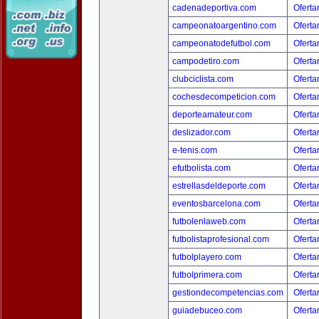
cadenadeportiva.com
Oferta
campeonatoargentino.com
Oferta
campeonatodefutbol.com
Oferta
campodetiro.com
Oferta
clubciclista.com
Oferta
cochesdecompeticion.com
Oferta
deporteamateur.com
Oferta
deslizador.com
Oferta
e-tenis.com
Oferta
efutbolista.com
Oferta
estrellasdeldeporte.com
Oferta
eventosbarcelona.com
Oferta
futbolenlaweb.com
Oferta
futbolistaprofesional.com
Oferta
futbolplayero.com
Oferta
futbolprimera.com
Oferta
gestiondecompetencias.com
Oferta
guiadebuceo.com
Oferta