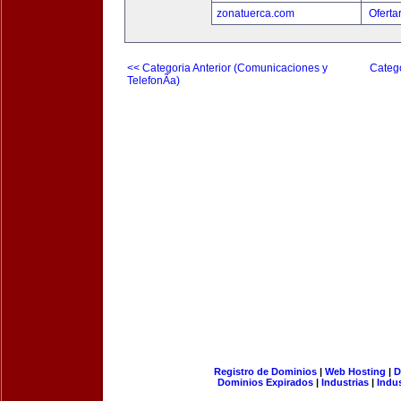
zonatuerca.com
Oferta
<< Categoria Anterior (Comunicaciones y
Catego
TelefonÃ­a)
Registro de Dominios
|
Web Hosting
|
D
Dominios Expirados
|
Industrias
|
Indu